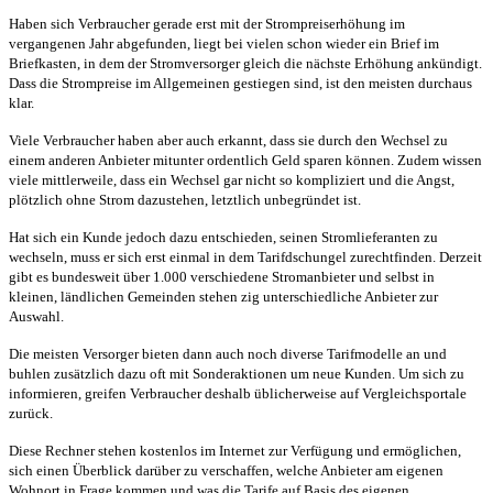
Haben sich Verbraucher gerade erst mit der Strompreiserhöhung im
vergangenen Jahr abgefunden, liegt bei vielen schon wieder ein Brief im
Briefkasten, in dem der Stromversorger gleich die nächste Erhöhung ankündigt.
Dass die Strompreise im Allgemeinen gestiegen sind, ist den meisten durchaus
klar.
Viele Verbraucher haben aber auch erkannt, dass sie durch den Wechsel zu
einem anderen Anbieter mitunter ordentlich Geld sparen können. Zudem wissen
viele mittlerweile, dass ein Wechsel gar nicht so kompliziert und die Angst,
plötzlich ohne Strom dazustehen, letztlich unbegründet ist.
Hat sich ein Kunde jedoch dazu entschieden, seinen Stromlieferanten zu
wechseln, muss er sich erst einmal in dem Tarifdschungel zurechtfinden. Derzeit
gibt es bundesweit über 1.000 verschiedene Stromanbieter und selbst in
kleinen, ländlichen Gemeinden stehen zig unterschiedliche Anbieter zur
Auswahl.
Die meisten Versorger bieten dann auch noch diverse Tarifmodelle an und
buhlen zusätzlich dazu oft mit Sonderaktionen um neue Kunden. Um sich zu
informieren, greifen Verbraucher deshalb üblicherweise auf Vergleichsportale
zurück.
Diese Rechner stehen kostenlos im Internet zur Verfügung und ermöglichen,
sich einen Überblick darüber zu verschaffen, welche Anbieter am eigenen
Wohnort in Frage kommen und was die Tarife auf Basis des eigenen