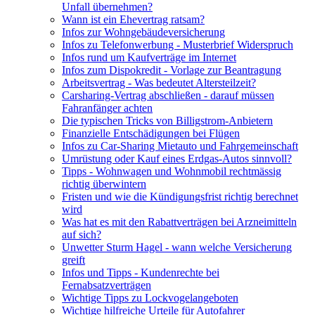
Unfall übernehmen?
Wann ist ein Ehevertrag ratsam?
Infos zur Wohngebäudeversicherung
Infos zu Telefonwerbung - Musterbrief Widerspruch
Infos rund um Kaufverträge im Internet
Infos zum Dispokredit - Vorlage zur Beantragung
Arbeitsvertrag - Was bedeutet Altersteilzeit?
Carsharing-Vertrag abschließen - darauf müssen
Fahranfänger achten
Die typischen Tricks von Billigstrom-Anbietern
Finanzielle Entschädigungen bei Flügen
Infos zu Car-Sharing Mietauto und Fahrgemeinschaft
Umrüstung oder Kauf eines Erdgas-Autos sinnvoll?
Tipps - Wohnwagen und Wohnmobil rechtmässig
richtig überwintern
Fristen und wie die Kündigungsfrist richtig berechnet
wird
Was hat es mit den Rabattverträgen bei Arzneimitteln
auf sich?
Unwetter Sturm Hagel - wann welche Versicherung
greift
Infos und Tipps - Kundenrechte bei
Fernabsatzverträgen
Wichtige Tipps zu Lockvogelangeboten
Wichtige hilfreiche Urteile für Autofahrer