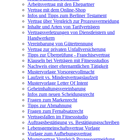
Arbeitsvertrag mit den Ehepartner
Vertrag mit dem Online-Shop
Infos und Tipps zum Berliner Testament
Vertrag über Vergleich zur Prozessvermeidung
Inhalte und Arten von Tarifverträgen
Vertragsverletzungen von Dienstleistern und
Handwerkern
Vereinbarung von Gütertrennung
Vertrag zur privaten Unfallversicherung
Tipps zur Überprüfung - Franchisevertrag
Klauseln bei Verträgen mit Fitnessstudios
Nachweis einer ehrenamtlichen Tätigkeit
Mustervorlage Vorsorgevollmacht
Laufzeit vs. Mindestvertragslaufzeit
Mustervorlage Letter Of Intent
Geheimhaltungsvereinbarung
Infos zum neuen Scheidungsrecht
Fragen zum Markenrecht
Tipps zur Abmahnung
Fragen zum Fernabsatzrecht
Vertragsfallen im Fitnessstudio
Auftragsbestätigung vs. Bestätigungsschreiben
Lebensgemeinschaftsvertrag Vorlage
Vorlage zum Aufhebungsvertrag
Mustervertrag Vergleich Prozessvermeidung