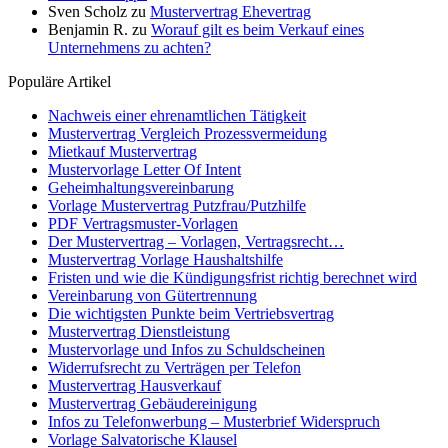
Sven Scholz
zu
Mustervertrag Ehevertrag
Benjamin R.
zu
Worauf gilt es beim Verkauf eines
Unternehmens zu achten?
Populäre Artikel
Nachweis einer ehrenamtlichen Tätigkeit
Mustervertrag Vergleich Prozessvermeidung
Mietkauf Mustervertrag
Mustervorlage Letter Of Intent
Geheimhaltungsvereinbarung
Vorlage Mustervertrag Putzfrau/Putzhilfe
PDF Vertragsmuster-Vorlagen
Der Mustervertrag – Vorlagen, Vertragsrecht…
Mustervertrag Vorlage Haushaltshilfe
Fristen und wie die Kündigungsfrist richtig berechnet wird
Vereinbarung von Gütertrennung
Die wichtigsten Punkte beim Vertriebsvertrag
Mustervertrag Dienstleistung
Mustervorlage und Infos zu Schuldscheinen
Widerrufsrecht zu Verträgen per Telefon
Mustervertrag Hausverkauf
Mustervertrag Gebäudereinigung
Infos zu Telefonwerbung – Musterbrief Widerspruch
Vorlage Salvatorische Klausel