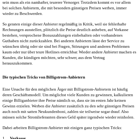
sein muss als ein namhafter, teurerer Versorger. Trotzdem kommt es vor allem
bei solchen Anbietern, die mit besonders günstigen Preisen werben, immer
wieder zu Beschwerden.
So geraten einige dieser Anbieter regelmäßig in Kritik, weil sie fehlerhafte
Rechnungen ausstellen, plötzlich die Preise deutlich anheben, auf Vorkasse
bestehen, versprochene Bonuszahlungen einbehalten oder vorhandenes
Guthaben nicht zurückzahlen.
Bei anderen Anbietern lässt der Service zu
wünschen übrig oder sie sind bei Fragen, Störungen und anderen Problemen
kaum oder nur über teure Hotlines erreichbar. Wieder andere Anbieter machen es
Kunden, die kündigen möchten, sehr schwer, aus dem Vertrag
herauszukommen.
Die typischen Tricks von Billigstrom-Anbietern
Eine Ursache für den möglichen Ärger mit Billigstrom-Anbietern ist häufig
deren Geschäftsmodell. Um möglichst viele Kunden zu gewinnen, kalkulieren
einige Billiganbieter ihre Preise nämlich so, dass sie im ersten Jahr keinen
Gewinn erzielen. Werben die Anbieter zusätzlich zu den sehr günstigen Preisen
auch noch mit satten Neukundenboni, zahlen sie teilweise sogar drauf. Also
müssen solche Stromlieferanten dieses Geld später irgendwie wieder reinholen.
Dabei arbeiten Billigstrom-Anbieter mit einigen ganz typischen Tricks:
1.
Vorkasse
.