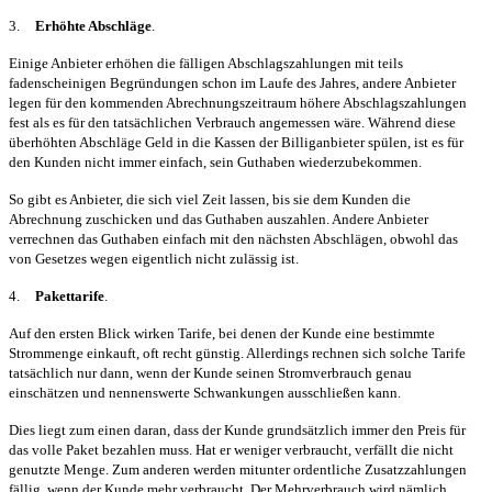
3.
Erhöhte Abschläge
.
Einige Anbieter erhöhen die fälligen Abschlagszahlungen mit teils
fadenscheinigen Begründungen schon im Laufe des Jahres, andere Anbieter
legen für den kommenden Abrechnungszeitraum höhere Abschlagszahlungen
fest als es für den tatsächlichen Verbrauch angemessen wäre. Während diese
überhöhten Abschläge Geld in die Kassen der Billiganbieter spülen, ist es für
den Kunden nicht immer einfach, sein Guthaben wiederzubekommen.
So gibt es Anbieter, die sich viel Zeit lassen, bis sie dem Kunden die
Abrechnung zuschicken und das Guthaben auszahlen. Andere Anbieter
verrechnen das Guthaben einfach mit den nächsten Abschlägen, obwohl das
von Gesetzes wegen eigentlich nicht zulässig ist.
4.
Pakettarife
.
Auf den ersten Blick wirken Tarife, bei denen der Kunde eine bestimmte
Strommenge einkauft, oft recht günstig. Allerdings rechnen sich solche Tarife
tatsächlich nur dann, wenn der Kunde seinen Stromverbrauch genau
einschätzen und nennenswerte Schwankungen ausschließen kann.
Dies liegt zum einen daran, dass der Kunde grundsätzlich immer den Preis für
das volle Paket bezahlen muss. Hat er weniger verbraucht, verfällt die nicht
genutzte Menge. Zum anderen werden mitunter ordentliche Zusatzzahlungen
fällig, wenn der Kunde mehr verbraucht. Der Mehrverbrauch wird nämlich