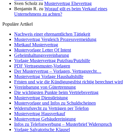
Sven Scholz
zu
Mustervertrag Ehevertrag
Benjamin R.
zu
Worauf gilt es beim Verkauf eines
Unternehmens zu achten?
Populäre Artikel
Nachweis einer ehrenamtlichen Tätigkeit
Mustervertrag Vergleich Prozessvermeidung
Mietkauf Mustervertrag
Mustervorlage Letter Of Intent
Geheimhaltungsvereinbarung
Vorlage Mustervertrag Putzfrau/Putzhilfe
PDF Vertragsmuster-Vorlagen
Der Mustervertrag – Vorlagen, Vertragsrecht…
Mustervertrag Vorlage Haushaltshilfe
Fristen und wie die Kündigungsfrist richtig berechnet wird
Vereinbarung von Gütertrennung
Die wichtigsten Punkte beim Vertriebsvertrag
Mustervertrag Dienstleistung
Mustervorlage und Infos zu Schuldscheinen
Widerrufsrecht zu Verträgen per Telefon
Mustervertrag Hausverkauf
Mustervertrag Gebäudereinigung
Infos zu Telefonwerbung – Musterbrief Widerspruch
Vorlage Salvatorische Klausel