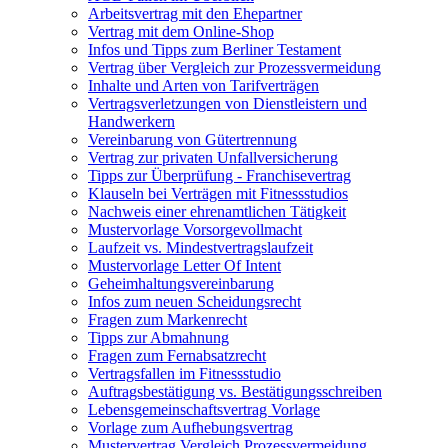
Arbeitsvertrag mit den Ehepartner
Vertrag mit dem Online-Shop
Infos und Tipps zum Berliner Testament
Vertrag über Vergleich zur Prozessvermeidung
Inhalte und Arten von Tarifverträgen
Vertragsverletzungen von Dienstleistern und
Handwerkern
Vereinbarung von Gütertrennung
Vertrag zur privaten Unfallversicherung
Tipps zur Überprüfung - Franchisevertrag
Klauseln bei Verträgen mit Fitnessstudios
Nachweis einer ehrenamtlichen Tätigkeit
Mustervorlage Vorsorgevollmacht
Laufzeit vs. Mindestvertragslaufzeit
Mustervorlage Letter Of Intent
Geheimhaltungsvereinbarung
Infos zum neuen Scheidungsrecht
Fragen zum Markenrecht
Tipps zur Abmahnung
Fragen zum Fernabsatzrecht
Vertragsfallen im Fitnessstudio
Auftragsbestätigung vs. Bestätigungsschreiben
Lebensgemeinschaftsvertrag Vorlage
Vorlage zum Aufhebungsvertrag
Mustervertrag Vergleich Prozessvermeidung