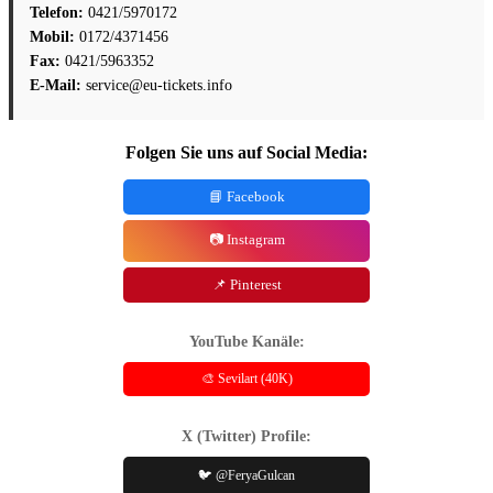
Telefon:
0421/5970172
Mobil:
0172/4371456
Fax:
0421/5963352
E-Mail:
service@eu-tickets.info
Folgen Sie uns auf Social Media:
📘 Facebook
📷 Instagram
📌 Pinterest
YouTube Kanäle:
🎨 Sevilart (40K)
X (Twitter) Profile:
🐦 @FeryaGulcan