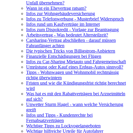
Unfall übernehmen?
Wann ist ein Ehevertrag ratsam?
Infos zur Wohngebäudeversicherung
Infos zu Telefonwerbung - Musterbrief Widerspruch
Infos rund um Kaufverträge im Internet
Infos zum Dispokredit - Vorlage zur Beantragung
Arbeitsvertrag - Was bedeutet Altersteilzeit?
Carsharing-Vertrag abschließen - darauf müssen
Fahranfänger achten
Die typischen Tricks von Billigstrom-Anbietern
Finanzielle Entschädigungen bei Flügen
Infos zu Car-Sharing Mietauto und Fahrgemeinschaft
Umrüstung oder Kauf eines Erdgas-Autos sinnvoll?
Tipps - Wohnwagen und Wohnmobil rechtmässig
richtig überwintern
Fristen und wie die Kündigungsfrist richtig berechnet
wird
Was hat es mit den Rabattverträgen bei Arzneimitteln
auf sich?
Unwetter Sturm Hagel - wann welche Versicherung
greift
Infos und Tipps - Kundenrechte bei
Fernabsatzverträgen
Wichtige Tipps zu Lockvogelangeboten
Wichtige hilfreiche Urteile für Autofahrer