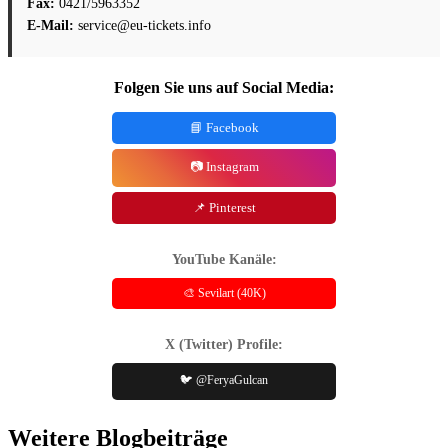
Fax:
0421/5963352
E-Mail:
service@eu-tickets.info
Folgen Sie uns auf Social Media:
📘 Facebook
📷 Instagram
📌 Pinterest
YouTube Kanäle:
🎨 Sevilart (40K)
X (Twitter) Profile:
🐦 @FeryaGulcan
Weitere Blogbeiträge