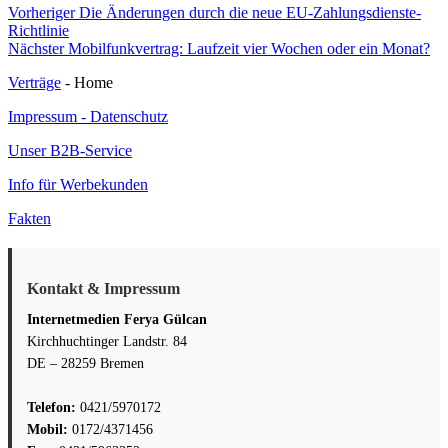
Beitragsnavigation
Vorheriger
Vorheriger
Die Änderungen durch die neue EU-Zahlungsdienste-
Beitrag:
Richtlinie
Nächster
Nächster
Mobilfunkvertrag: Laufzeit vier Wochen oder ein Monat?
Beitrag:
Verträge
- Home
Impressum - Datenschutz
Unser B2B-Service
Info für Werbekunden
Fakten
Kontakt & Impressum
Internetmedien Ferya Gülcan
Kirchhuchtinger Landstr. 84
DE – 28259 Bremen
Telefon:
0421/5970172
Mobil:
0172/4371456