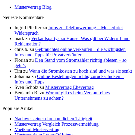
Mustervertrag Blog
Neueste Kommentare
Ingrid Pfeiffer
zu
Infos zu Telefonwerbung – Musterbrief
Widerspruch
mark
zu
Verkaufspartys zu Hause: Was gilt bei Widerruf und
Reklamation?
chris b.
zu
Gebrauchtes online verkaufen – die wichtigsten
Infos und Tipps für Privatverkäufer
Florian
zu
Den Stand vom Stromzähler richtig ablesen – so
geht’s
Tim
zu
Wann die Stromkosten zu hoch sind und was sie senkt
Johanna
zu
Online-Bestellungen richtig zurückschicken –
Infos und Tipps
Sven Scholz
zu
Mustervertrag Ehevertrag
Benjamin R.
zu
Worauf gilt es beim Verkauf eines
Unternehmens zu achten?
Populäre Artikel
Nachweis einer ehrenamtlichen Tätigkeit
Mustervertrag Vergleich Prozessvermeidung
Mietkauf Mustervertrag
Mustervorlage Letter Of Intent