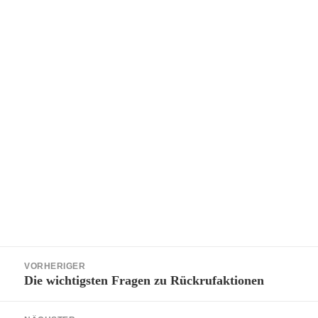
Beitragsnavigation
VORHERIGER
Die wichtigsten Fragen zu Rückrufaktionen
Vorheriger
Beitrag: