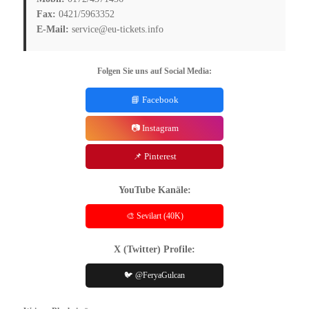
Fax:
0421/5963352
E-Mail:
service@eu-tickets.info
Folgen Sie uns auf Social Media:
📘 Facebook
📷 Instagram
📌 Pinterest
YouTube Kanäle:
🎨 Sevilart (40K)
X (Twitter) Profile:
🐦 @FeryaGulcan