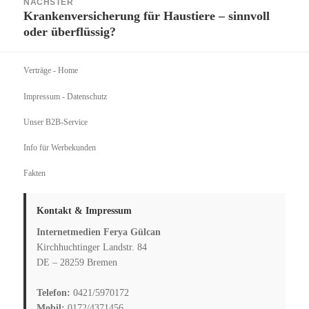
NÄCHSTER
Krankenversicherung für Haustiere – sinnvoll
Nächster
oder überflüssig?
Beitrag:
Verträge
- Home
Impressum - Datenschutz
Unser B2B-Service
Info für Werbekunden
Fakten
Kontakt & Impressum
Internetmedien Ferya Gülcan
Kirchhuchtinger Landstr. 84
DE – 28259 Bremen
Telefon:
0421/5970172
Mobil:
0172/4371456