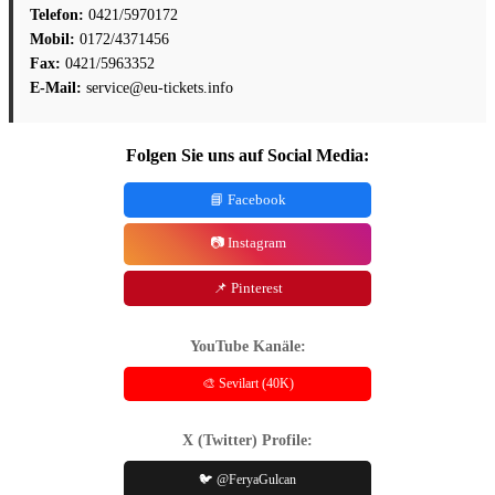
Telefon:
0421/5970172
Mobil:
0172/4371456
Fax:
0421/5963352
E-Mail:
service@eu-tickets.info
Folgen Sie uns auf Social Media:
📘 Facebook
📷 Instagram
📌 Pinterest
YouTube Kanäle:
🎨 Sevilart (40K)
X (Twitter) Profile:
🐦 @FeryaGulcan