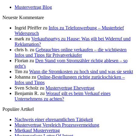
Mustervertrag Blog
Neueste Kommentare
Ingrid Pfeiffer
zu
Infos zu Telefonwerbung – Musterbrief
Widerspruch
mark
zu
Verkaufspartys zu Hause: Was gilt bei Widerruf und
Reklamation?
chris b.
zu
Gebrauchtes online verkaufen – die wichtigsten
Infos und Tipps für Privatverkäufer
Florian
zu
Den Stand vom Stromzähler richtig ablesen – so
geht’s
Tim
zu
Wann die Stromkosten zu hoch sind und was sie senkt
Johanna
zu
Online-Bestellungen richtig zurückschicken –
Infos und Tipps
Sven Scholz
zu
Mustervertrag Ehevertrag
Benjamin R.
zu
Worauf gilt es beim Verkauf eines
Unternehmens zu achten?
Populäre Artikel
Nachweis einer ehrenamtlichen Tätigkeit
Mustervertrag Vergleich Prozessvermeidung
Mietkauf Mustervertrag
Mustervorlage Letter Of Intent