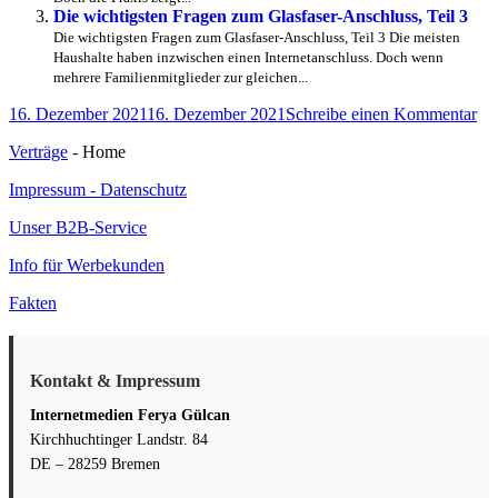
Die wichtigsten Fragen zum Glasfaser-Anschluss, Teil 3
Die wichtigsten Fragen zum Glasfaser-Anschluss, Teil 3 Die meisten
Haushalte haben inzwischen einen Internetanschluss. Doch wenn
mehrere Familienmitglieder zur gleichen...
Veröffentlicht
zu
16. Dezember 2021
16. Dezember 2021
Schreibe einen Kommentar
am
12
Verträge
- Home
Fr
zu
Impressum - Datenschutz
Au
Tei
Unser B2B-Service
2
Info für Werbekunden
Fakten
Kontakt & Impressum
Internetmedien Ferya Gülcan
Kirchhuchtinger Landstr. 84
DE – 28259 Bremen